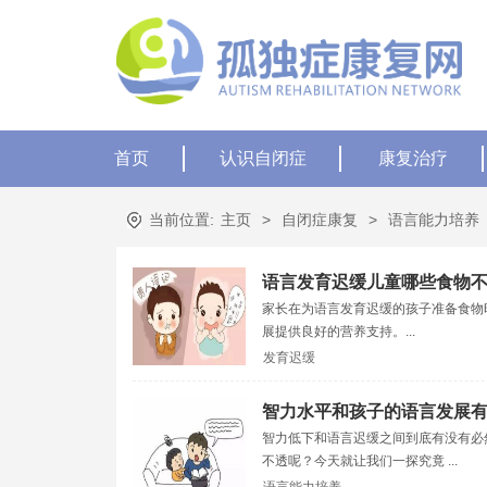
首页
认识自闭症
康复治疗
当前位置:
主页
>
自闭症康复
>
语言能力培养
语言发育迟缓儿童哪些食物
家长在为语言发育迟缓的孩子准备食物
展提供良好的营养支持。...
发育迟缓
智力水平和孩子的语言发展
智力低下和语言迟缓之间到底有没有必
不透呢？今天就让我们一探究竟 ...