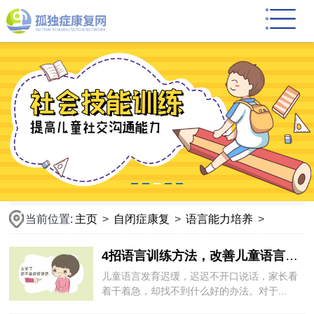
当前位置:
主页
>
自闭症康复
>
语言能力培养
>
4招语言训练方法，改善儿童语言发育迟缓
儿童语言发育迟缓，迟迟不开口说话，家长看
着干着急，却找不到什么好的办法。对于...