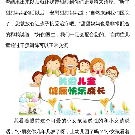
查结果出来以后就让我带甜甜到你们康复科来治疗。”听了
甜甜妈妈的话以后，安慰甜甜妈妈道：“自然来到我们医院
了，您就放心让孩子接受治疗吧。”甜甜妈妈也是非常配合
的和我说道：“好的医生，我们一定会配合您的。”自闭症儿
童通过干预训练可以正常交流
我看着眼前这个可爱的小女孩尝试性的和小女孩说
话，“小朋友你几年几岁了呀，上幼儿园了吗？”小女孩看着