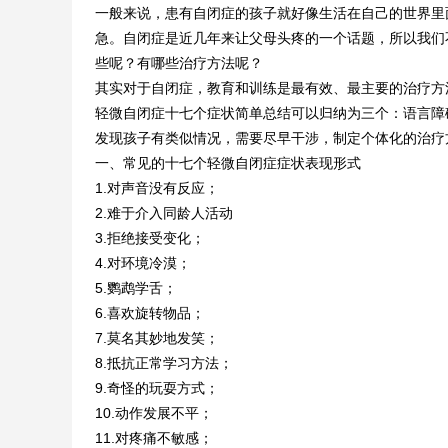
一般来说，患有自闭症的孩子就好像生活在自己的世界里
急。自闭症是近几年来让父母头疼的一个话题，所以我们
些呢？有哪些治疗方法呢？
其实对于自闭症，教育和训练是最有效、最主要的治疗方
轻微自闭症十七个症状简单总结可以归纳为三个：语言障
发现孩子有类似情况，需要尽早干涉，制定个体化的治疗
一、常见的十七个轻微自闭症症状表现形式
1.对声音没有反应；
2.难于介入同龄人活动
3.拒绝接受变化；
4.对环境冷漠；
5.鹦鹉学舌；
6.喜欢旋转物品；
7.莫名其妙地发笑；
8.抵抗正常学习方法；
9.奇怪的玩耍方式；
10.动作发展不平；
11.对疼痛不敏感；