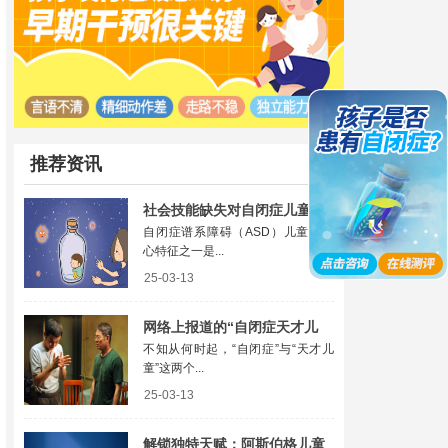
推荐资讯
社会技能缺失对自闭症儿童发
自闭症谱系障碍（ASD）儿童的核
展的深远影响
心特征之一是...
25-03-13
网络上报道的“自闭症天才儿
不知从何时起，“自闭症”与“天才儿
童”，真的普遍存在吗
童”这两个...
25-03-13
解锁独特天赋：阿斯伯格儿童