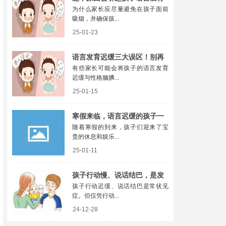
为什么家长应尽量避免在孩子面前
迟缓！80%家长都忽略了
吸烟，并确保孩...
25-01-23
语言发育迟缓三大误区！别再
有些家长可能会将孩子的语言发育
混为一谈了！
迟缓与性格腼腆...
25-01-15
寒假来临，语言迟缓的孩子一
随着寒假的到来，孩子们迎来了宝
定要趁机逆袭
贵的休息和娱乐...
25-01-11
孩子行动慢、说话结巴，是发
孩子行动迟缓、说话结巴是常状见
育迟缓吗？
症。但仅凭行动...
24-12-28