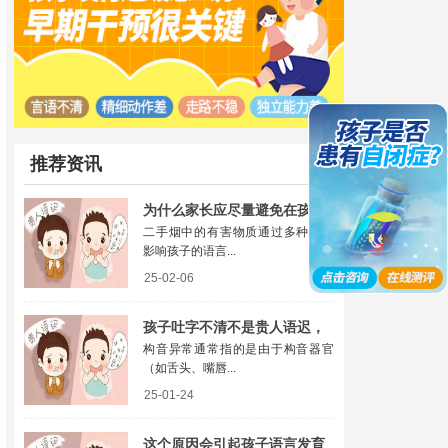
推荐资讯
为什么家长应尽量避免在孩子
二手烟中的有害物质通过多种途径
面前吸烟
影响孩子的语言...
25-02-06
孩子吐字不清不是贵人语迟，
构音异常通常指的是由于构音器官
可能构音异常的表现
（如舌头、嘴唇...
25-01-24
这个原因会引起孩子语言发育