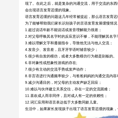
现了。在此之后，就是复杂的沟通交流，用于交流的东西
会出现语言发育迟缓的现象。
语言发育迟缓的问题这几年经常被提起，那么语言发育迟
为了能够帮助我们家长识别孩子的言语发育发展缓慢情况
1.超过说话年龄不能说话或发音理解能力很差；
2.对父母呼唤其名字时的反应意识不够，不能理解其名字
3.难以理解文字和遵循指令，导致他无法与他人交流；
4.发音少、发音差，且牙牙学语时辅音较少；
5.很少有自发的模仿，或者大多数模仿行为都是刻板的。
6.非对象性或想象性游戏的存在;
7.很少有主动的交流手势或发声动作；
8.非言语进行沟通频率较少，与爸爸妈妈的沟通交流内容
9.减少沟通目的，对父母的主动发声缺乏回应；
10.难以与伙伴建立关系交往，存在一定的交流困难；
11.喜欢成人而非同伴，且对成人有一定的依赖性；
12.词汇应用和语言表达低于大多数同龄儿童。
生活中，如果家长发现孩子出现了语言发育迟缓的现象，