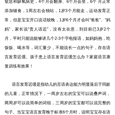
窒息和缺氧病史，4个月会翻身、6个月会坐，6个 月正常
添加辅食，1周左右会独站，1岁3个月能走，运动发育正
常，但是宝宝开口说话较晚，1岁6个月才会叫“爸爸”、“妈
妈”，家长说“贵人语迟”，没有太在意，到目前已3岁2个
月，平时只能说能够讲几个2-3个字电报语，如妈妈抱，吃
饭饭、喝水等，词汇量少，不能说长一点的句子，存在语
言发育迟缓。孩子患上语言发育迟缓怎么办？家庭语言康
复训练有效果！
语言发育迟缓是指幼儿的言语表达能力明显落后于同龄
的儿童，正常情况下，一周岁左右的宝宝可以说叠声词，
两周岁可以说简单的词组，三周岁的宝宝都可以说完整的
句子。当宝宝语言发育晚于标准6个月时，说明宝宝存在语